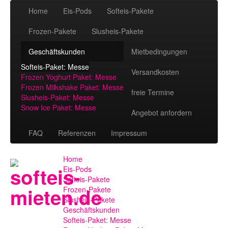
Home
Eis-Pods
Softeis-Pakete
Frozen-Pakete
Slusheis-Pakete
Geschäftskunden
Mietbedingungen
Softeis-Paket: Messe
Versandkosten
Frozen Yoghurt Paket: Messe
Frozen Milkshake Paket: Messe
freie Termine
Slusheis-Paket: Messe
Snow Ice Paket: Messe
Angebot anfordern
FAQ
Referenzen
Impressum
Home
Eis-Pods
Softeis-Pakete
Frozen-Pakete
Slusheis-Pakete
Geschäftskunden
Softeis-Paket: Messe