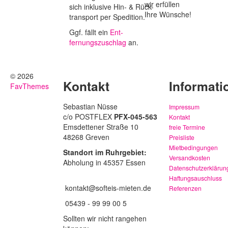
wir erfüllen
sich inklusive Hin- & Rück-
Ihre Wünsche!
transport per Spedition.
Ggf. fällt ein
Ent-
fernungszuschlag
an.
© 2026
Kontakt
Informati
FavThemes
Sebastian Nüsse
Impressum
c/o POSTFLEX
PFX-045-563
Kontakt
Emsdettener Straße 10
freie Termine
48268 Greven
Preisliste
Mietbedingungen
Standort im Ruhrgebiet:
Versandkosten
Abholung in 45357 Essen
Datenschutzerklärun
Haftungsauschluss
kontakt@softeis-mieten.de
Referenzen
05439 - 99 99 00 5
Sollten wir nicht rangehen